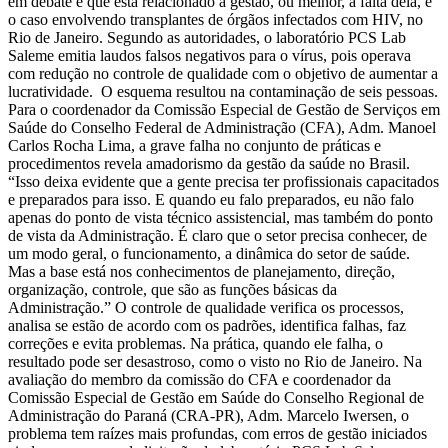
em debate e que está relacionado à gestão, ou melhor, à falta dela, é
o caso envolvendo transplantes de órgãos infectados com HIV, no
Rio de Janeiro. Segundo as autoridades, o laboratório PCS Lab
Saleme emitia laudos falsos negativos para o vírus, pois operava
com redução no controle de qualidade com o objetivo de aumentar a
lucratividade. O esquema resultou na contaminação de seis pessoas.
Para o coordenador da Comissão Especial de Gestão de Serviços em
Saúde do Conselho Federal de Administração (CFA), Adm. Manoel
Carlos Rocha Lima, a grave falha no conjunto de práticas e
procedimentos revela amadorismo da gestão da saúde no Brasil.
“Isso deixa evidente que a gente precisa ter profissionais capacitados
e preparados para isso. E quando eu falo preparados, eu não falo
apenas do ponto de vista técnico assistencial, mas também do ponto
de vista da Administração. É claro que o setor precisa conhecer, de
um modo geral, o funcionamento, a dinâmica do setor de saúde.
Mas a base está nos conhecimentos de planejamento, direção,
organização, controle, que são as funções básicas da
Administração.” O controle de qualidade verifica os processos,
analisa se estão de acordo com os padrões, identifica falhas, faz
correções e evita problemas. Na prática, quando ele falha, o
resultado pode ser desastroso, como o visto no Rio de Janeiro. Na
avaliação do membro da comissão do CFA e coordenador da
Comissão Especial de Gestão em Saúde do Conselho Regional de
Administração do Paraná (CRA-PR), Adm. Marcelo Iwersen, o
problema tem raízes mais profundas, com erros de gestão iniciados