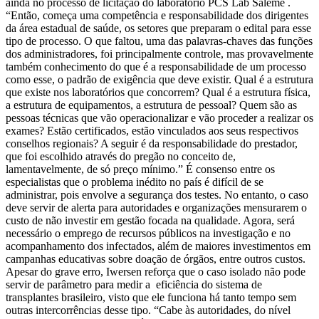
ainda no processo de licitação do laboratório PCS Lab Saleme .
“Então, começa uma competência e responsabilidade dos dirigentes
da área estadual de saúde, os setores que preparam o edital para esse
tipo de processo. O que faltou, uma das palavras-chaves das funções
dos administradores, foi principalmente controle, mas provavelmente
também conhecimento do que é a responsabilidade de um processo
como esse, o padrão de exigência que deve existir. Qual é a estrutura
que existe nos laboratórios que concorrem? Qual é a estrutura física,
a estrutura de equipamentos, a estrutura de pessoal? Quem são as
pessoas técnicas que vão operacionalizar e vão proceder a realizar os
exames? Estão certificados, estão vinculados aos seus respectivos
conselhos regionais? A seguir é da responsabilidade do prestador,
que foi escolhido através do pregão no conceito de,
lamentavelmente, de só preço mínimo.” É consenso entre os
especialistas que o problema inédito no país é difícil de se
administrar, pois envolve a segurança dos testes. No entanto, o caso
deve servir de alerta para autoridades e organizações mensurarem o
custo de não investir em gestão focada na qualidade. Agora, será
necessário o emprego de recursos públicos na investigação e no
acompanhamento dos infectados, além de maiores investimentos em
campanhas educativas sobre doação de órgãos, entre outros custos.
Apesar do grave erro, Iwersen reforça que o caso isolado não pode
servir de parâmetro para medir a eficiência do sistema de
transplantes brasileiro, visto que ele funciona há tanto tempo sem
outras intercorrências desse tipo. “Cabe às autoridades, do nível