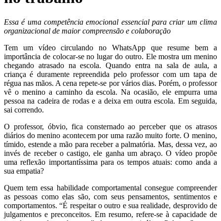
Essa é uma competência emocional essencial para criar um clima
organizacional de maior compreensão e colaboração
Tem um vídeo circulando no WhatsApp que resume bem a
importância de colocar-se no lugar do outro. Ele mostra um menino
chegando atrasado na escola. Quando entra na sala de aula, a
criança é duramente repreendida pelo professor com um tapa de
régua nas mãos. A cena repete-se por vários dias. Porém, o professor
vê o menino a caminho da escola. Na ocasião, ele empurra uma
pessoa na cadeira de rodas e a deixa em outra escola. Em seguida,
sai correndo.
O professor, óbvio, fica consternado ao perceber que os atrasos
diários do menino acontecem por uma razão muito forte. O menino,
tímido, estende a mão para receber a palmatória. Mas, dessa vez, ao
invés de receber o castigo, ele ganha um abraço. O vídeo propõe
uma reflexão importantíssima para os tempos atuais: como anda a
sua empatia?
Quem tem essa habilidade comportamental consegue compreender
as pessoas como elas são, com seus pensamentos, sentimentos e
comportamentos. “É respeitar o outro e sua realidade, desprovido de
julgamentos e preconceitos. Em resumo, refere-se à capacidade de