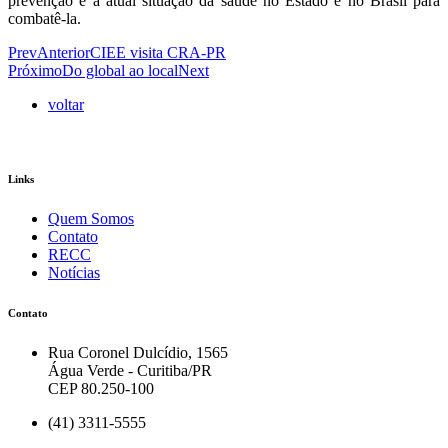
prevenção e a atual situação da saúde no Estado e no Brasil para
combatê-la.
Prev
Anterior
CIEE visita CRA-PR
Próximo
Do global ao local
Next
voltar
Links
Quem Somos
Contato
RECC
Notícias
Contato
Rua Coronel Dulcídio, 1565
Água Verde - Curitiba/PR
CEP 80.250-100
(41) 3311-5555