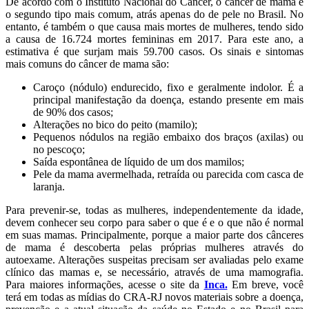
De acordo com o Instituto Nacional do Câncer, o câncer de mama é
o segundo tipo mais comum, atrás apenas do de pele no Brasil. No
entanto, é também o que causa mais mortes de mulheres, tendo sido
a causa de 16.724 mortes femininas em 2017. Para este ano, a
estimativa é que surjam mais 59.700 casos. Os sinais e sintomas
mais comuns do câncer de mama são:
Caroço (nódulo) endurecido, fixo e geralmente indolor. É a
principal manifestação da doença, estando presente em mais
de 90% dos casos;
Alterações no bico do peito (mamilo);
Pequenos nódulos na região embaixo dos braços (axilas) ou
no pescoço;
Saída espontânea de líquido de um dos mamilos;
Pele da mama avermelhada, retraída ou parecida com casca de
laranja.
Para prevenir-se, todas as mulheres, independentemente da idade,
devem conhecer seu corpo para saber o que é e o que não é normal
em suas mamas. Principalmente, porque a maior parte dos cânceres
de mama é descoberta pelas próprias mulheres através do
autoexame. Alterações suspeitas precisam ser avaliadas pelo exame
clínico das mamas e, se necessário, através de uma mamografia.
Para maiores informações, acesse o site da
Inca.
Em breve, você
terá em todas as mídias do CRA-RJ novos materiais sobre a doença,