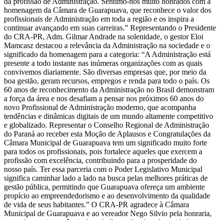
da profissão de Administração. Sentimo-nos muito honrados com a
homenagem da Câmara de Guarapuava, que reconhece o valor dos
profissionais de Administração em toda a região e os inspira a
continuar avançando em suas carreiras.” Representando o Presidente
do CRA-PR, Adm. Gilmar Andrade na solenidade, o gestor Eloi
Mamcasz destacou a relevância da Administração na sociedade e o
significado da homenagem para a categoria: “A Administração está
presente a todo instante nas inúmeras organizações com as quais
convivemos diariamente. São diversas empresas que, por meio da
boa gestão, geram recursos, empregos e renda para todo o país. Os
60 anos de reconhecimento da Administração no Brasil demonstram
a força da área e nos desafiam a pensar nos próximos 60 anos do
novo Profissional de Administração moderno, que acompanha
tendências e dinâmicas digitais de um mundo altamente competitivo
e globalizado. Representar o Conselho Regional de Administração
do Paraná ao receber esta Moção de Aplausos e Congratulações da
Câmara Municipal de Guarapuava tem um significado muito forte
para todos os profissionais, pois fortalece aqueles que exercem a
profissão com excelência, contribuindo para a prosperidade do
nosso país. Ter essa parceria com o Poder Legislativo Municipal
significa caminhar lado a lado na busca pelas melhores práticas de
gestão pública, permitindo que Guarapuava ofereça um ambiente
propício ao empreendedorismo e ao desenvolvimento da qualidade
de vida de seus habitantes.” O CRA-PR agradece à Câmara
Municipal de Guarapuava e ao vereador Nego Silvio pela honraria,