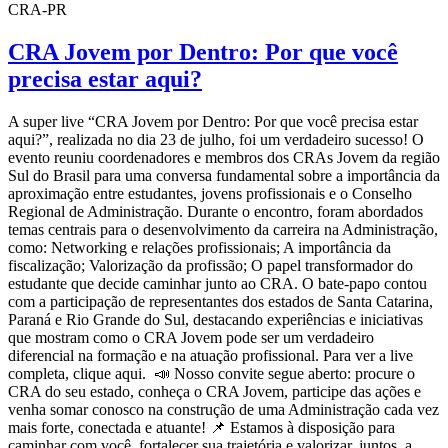
CRA-PR
CRA Jovem por Dentro: Por que você
precisa estar aqui?
A super live “CRA Jovem por Dentro: Por que você precisa estar
aqui?”, realizada no dia 23 de julho, foi um verdadeiro sucesso! O
evento reuniu coordenadores e membros dos CRAs Jovem da região
Sul do Brasil para uma conversa fundamental sobre a importância da
aproximação entre estudantes, jovens profissionais e o Conselho
Regional de Administração. Durante o encontro, foram abordados
temas centrais para o desenvolvimento da carreira na Administração,
como: Networking e relações profissionais; A importância da
fiscalização; Valorização da profissão; O papel transformador do
estudante que decide caminhar junto ao CRA. O bate-papo contou
com a participação de representantes dos estados de Santa Catarina,
Paraná e Rio Grande do Sul, destacando experiências e iniciativas
que mostram como o CRA Jovem pode ser um verdadeiro
diferencial na formação e na atuação profissional. Para ver a live
completa, clique aqui. 📣 Nosso convite segue aberto: procure o
CRA do seu estado, conheça o CRA Jovem, participe das ações e
venha somar conosco na construção de uma Administração cada vez
mais forte, conectada e atuante! 📌 Estamos à disposição para
caminhar com você, fortalecer sua trajetória e valorizar, juntos, a