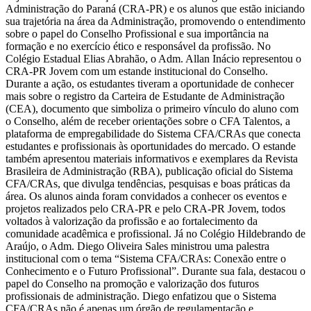
Administração do Paraná (CRA-PR) e os alunos que estão iniciando
sua trajetória na área da Administração, promovendo o entendimento
sobre o papel do Conselho Profissional e sua importância na
formação e no exercício ético e responsável da profissão. No
Colégio Estadual Elias Abrahão, o Adm. Allan Inácio representou o
CRA-PR Jovem com um estande institucional do Conselho.
Durante a ação, os estudantes tiveram a oportunidade de conhecer
mais sobre o registro da Carteira de Estudante de Administração
(CEA), documento que simboliza o primeiro vínculo do aluno com
o Conselho, além de receber orientações sobre o CFA Talentos, a
plataforma de empregabilidade do Sistema CFA/CRAs que conecta
estudantes e profissionais às oportunidades do mercado. O estande
também apresentou materiais informativos e exemplares da Revista
Brasileira de Administração (RBA), publicação oficial do Sistema
CFA/CRAs, que divulga tendências, pesquisas e boas práticas da
área. Os alunos ainda foram convidados a conhecer os eventos e
projetos realizados pelo CRA-PR e pelo CRA-PR Jovem, todos
voltados à valorização da profissão e ao fortalecimento da
comunidade acadêmica e profissional. Já no Colégio Hildebrando de
Araújo, o Adm. Diego Oliveira Sales ministrou uma palestra
institucional com o tema “Sistema CFA/CRAs: Conexão entre o
Conhecimento e o Futuro Profissional”. Durante sua fala, destacou o
papel do Conselho na promoção e valorização dos futuros
profissionais de administração. Diego enfatizou que o Sistema
CFA/CRAs não é apenas um órgão de regulamentação e