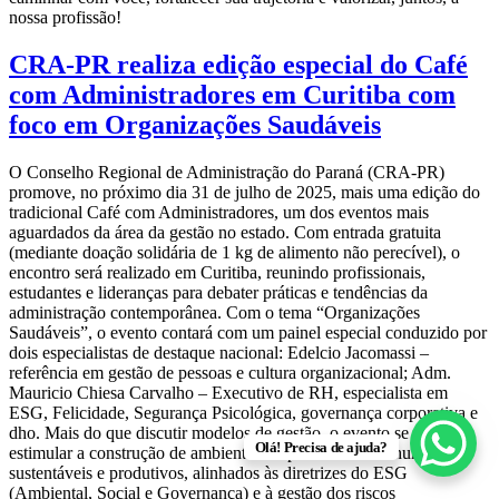
nossa profissão!
CRA-PR realiza edição especial do Café
com Administradores em Curitiba com
foco em Organizações Saudáveis
O Conselho Regional de Administração do Paraná (CRA-PR)
promove, no próximo dia 31 de julho de 2025, mais uma edição do
tradicional Café com Administradores, um dos eventos mais
aguardados da área da gestão no estado. Com entrada gratuita
(mediante doação solidária de 1 kg de alimento não perecível), o
encontro será realizado em Curitiba, reunindo profissionais,
estudantes e lideranças para debater práticas e tendências da
administração contemporânea. Com o tema “Organizações
Saudáveis”, o evento contará com um painel especial conduzido por
dois especialistas de destaque nacional: Edelcio Jacomassi –
referência em gestão de pessoas e cultura organizacional; Adm.
Mauricio Chiesa Carvalho – Executivo de RH, especialista em
ESG, Felicidade, Segurança Psicológica, governança corporativa e
dho. Mais do que discutir modelos de gestão, o evento se propõe a
Olá! Precisa de ajuda?
estimular a construção de ambientes corporativos mais humanos,
sustentáveis e produtivos, alinhados às diretrizes do ESG
(Ambiental, Social e Governança) e à gestão dos riscos