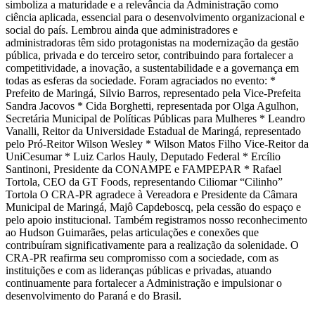
simboliza a maturidade e a relevância da Administração como
ciência aplicada, essencial para o desenvolvimento organizacional e
social do país. Lembrou ainda que administradores e
administradoras têm sido protagonistas na modernização da gestão
pública, privada e do terceiro setor, contribuindo para fortalecer a
competitividade, a inovação, a sustentabilidade e a governança em
todas as esferas da sociedade. Foram agraciados no evento: *
Prefeito de Maringá, Silvio Barros, representado pela Vice-Prefeita
Sandra Jacovos * Cida Borghetti, representada por Olga Agulhon,
Secretária Municipal de Políticas Públicas para Mulheres * Leandro
Vanalli, Reitor da Universidade Estadual de Maringá, representado
pelo Pró-Reitor Wilson Wesley * Wilson Matos Filho Vice-Reitor da
UniCesumar * Luiz Carlos Hauly, Deputado Federal * Ercílio
Santinoni, Presidente da CONAMPE e FAMPEPAR * Rafael
Tortola, CEO da GT Foods, representando Ciliomar “Cilinho”
Tortola O CRA-PR agradece à Vereadora e Presidente da Câmara
Municipal de Maringá, Majô Capdeboscq, pela cessão do espaço e
pelo apoio institucional. Também registramos nosso reconhecimento
ao Hudson Guimarães, pelas articulações e conexões que
contribuíram significativamente para a realização da solenidade. O
CRA-PR reafirma seu compromisso com a sociedade, com as
instituições e com as lideranças públicas e privadas, atuando
continuamente para fortalecer a Administração e impulsionar o
desenvolvimento do Paraná e do Brasil.