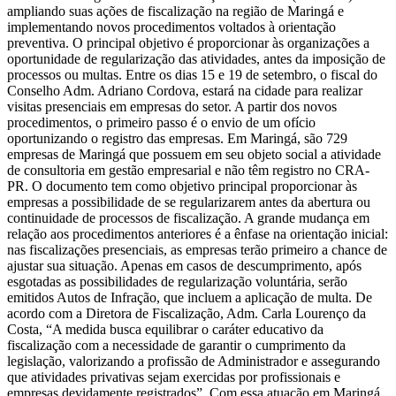
ampliando suas ações de fiscalização na região de Maringá e
implementando novos procedimentos voltados à orientação
preventiva. O principal objetivo é proporcionar às organizações a
oportunidade de regularização das atividades, antes da imposição de
processos ou multas. Entre os dias 15 e 19 de setembro, o fiscal do
Conselho Adm. Adriano Cordova, estará na cidade para realizar
visitas presenciais em empresas do setor. A partir dos novos
procedimentos, o primeiro passo é o envio de um ofício
oportunizando o registro das empresas. Em Maringá, são 729
empresas de Maringá que possuem em seu objeto social a atividade
de consultoria em gestão empresarial e não têm registro no CRA-
PR. O documento tem como objetivo principal proporcionar às
empresas a possibilidade de se regularizarem antes da abertura ou
continuidade de processos de fiscalização. A grande mudança em
relação aos procedimentos anteriores é a ênfase na orientação inicial:
nas fiscalizações presenciais, as empresas terão primeiro a chance de
ajustar sua situação. Apenas em casos de descumprimento, após
esgotadas as possibilidades de regularização voluntária, serão
emitidos Autos de Infração, que incluem a aplicação de multa. De
acordo com a Diretora de Fiscalização, Adm. Carla Lourenço da
Costa, “A medida busca equilibrar o caráter educativo da
fiscalização com a necessidade de garantir o cumprimento da
legislação, valorizando a profissão de Administrador e assegurando
que atividades privativas sejam exercidas por profissionais e
empresas devidamente registrados”. Com essa atuação em Maringá,